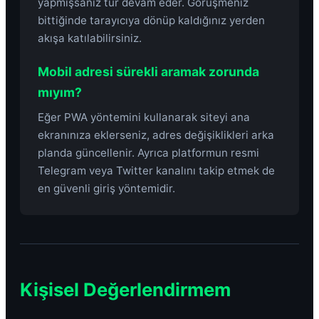
yapmışsanız tur devam eder. Görüşmeniz
bittiğinde tarayıcıya dönüp kaldığınız yerden
akışa katılabilirsiniz.
Mobil adresi sürekli aramak zorunda
mıyım?
Eğer PWA yöntemini kullanarak siteyi ana
ekranınıza eklerseniz, adres değişiklikleri arka
planda güncellenir. Ayrıca platformun resmi
Telegram veya Twitter kanalını takip etmek de
en güvenli giriş yöntemidir.
Kişisel Değerlendirmem