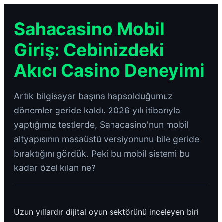
Sahacasino Mobil
Giriş: Cebinizdeki
Akıcı Casino Deneyimi
Artık bilgisayar başına hapsolduğumuz
dönemler geride kaldı. 2026 yılı itibarıyla
yaptığımız testlerde, Sahacasino'nun mobil
altyapısının masaüstü versiyonunu bile geride
bıraktığını gördük. Peki bu mobil sistemi bu
kadar özel kılan ne?
Uzun yıllardır dijital oyun sektörünü inceleyen biri